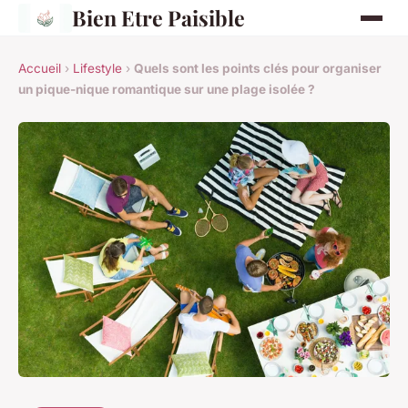
Bien Etre Paisible
Accueil
›
Lifestyle
›
Quels sont les points clés pour organiser
un pique-nique romantique sur une plage isolée ?