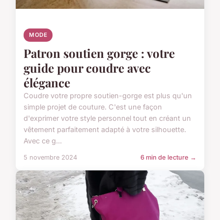
MODE
Patron soutien gorge : votre
guide pour coudre avec
élégance
Coudre votre propre soutien-gorge est plus qu'un
simple projet de couture. C'est une façon
d'exprimer votre style personnel tout en créant un
vêtement parfaitement adapté à votre silhouette.
Avec ce g...
5 novembre 2024
6 min de lecture →