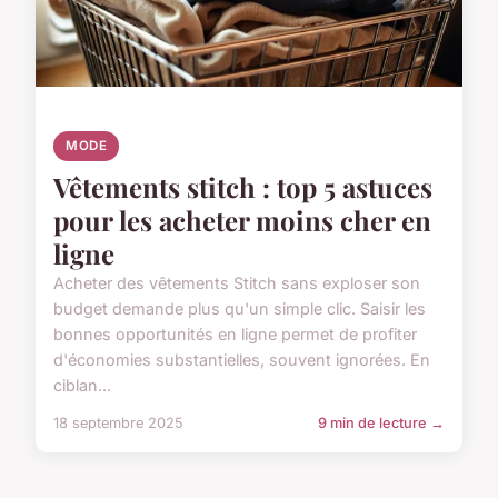
MODE
Vêtements stitch : top 5 astuces
pour les acheter moins cher en
ligne
Acheter des vêtements Stitch sans exploser son
budget demande plus qu'un simple clic. Saisir les
bonnes opportunités en ligne permet de profiter
d'économies substantielles, souvent ignorées. En
ciblan...
18 septembre 2025
9 min de lecture →