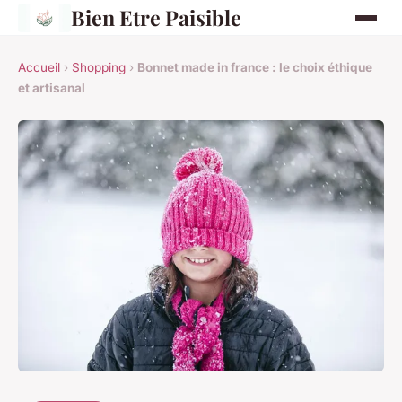
Bien Etre Paisible
Accueil
›
Shopping
›
Bonnet made in france : le choix éthique
et artisanal